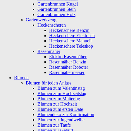
Gartenbrunnen Kugel
Gartenbrunnen Stein
Gartenbrunnen Holz
Gartenwerkzeug
Heckenscheren
Heckenschere Benzin
Heckenschere Elektrisch
Heckenschere Manuell
Heckenschere Teleskop
Rasenmäher
Elektro Rasenmäher
Rasenmäher Benzin
Rasenmäher Roboter
Rasenmähermesser
Blumen
Blumen für jeden Anlass
Blumen zum Valentinstag
Blumen zum Hochzeitstag
Blumen zum Muttertag
Blumen zur Hochzeit
Blumen zum ersten Date
Blumendeko zur Konfirmation
Blumen zur Jugendweihe
Blumen zur Taufe
Blumen zur Geburt