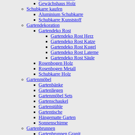
Gewächshaus Holz
Schubkarre kaufen
Aluminium Schubkarre
Schubkarre Kunststoff
Gartendekoration
Gartendeko Rost
Gartendeko Rost Herz
Gartendeko Rost Katze
Gartendeko Rost Kugel
Gartendeko Rost Laterne
Gartendeko Rost Säule
Rosenbogen Holz
Rosenbogen Metall
Schubkarre Holz
Gartenmöbel
Gartenbänke
Gartenliegen
Gartenmöbel Sets
Gartenschaukel
Gartenstühle
Gartentische
Hängematte Garten
Sonnenschirme
Gartenbrunnen
Gartenbrunnen Granit