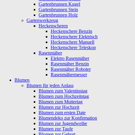
Gartenbrunnen Kugel
Gartenbrunnen Stein
Gartenbrunnen Holz
Gartenwerkzeug
Heckenscheren
Heckenschere Benzin
Heckenschere Elektrisch
Heckenschere Manuell
Heckenschere Teleskop
Rasenmäher
Elektro Rasenmäher
Rasenmäher Benzin
Rasenmäher Roboter
Rasenmähermesser
Blumen
Blumen für jeden Anlass
Blumen zum Valentinstag
Blumen zum Hochzeitstag
Blumen zum Muttertag
Blumen zur Hochzeit
Blumen zum ersten Date
Blumendeko zur Konfirmation
Blumen zur Jugendweihe
Blumen zur Taufe
Blumen zur Geburt