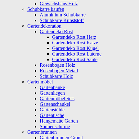
Gewächshaus Holz
Schubkarre kaufen
Aluminium Schubkarre
Schubkarre Kunststoff
Gartendekoration
Gartendeko Rost
Gartendeko Rost Herz
Gartendeko Rost Katze
Gartendeko Rost Kugel
Gartendeko Rost Laterne
Gartendeko Rost Säule
Rosenbogen Holz
Rosenbogen Metall
Schubkarre Holz
Gartenmöbel
Gartenbänke
Gartenliegen
Gartenmöbel Sets
Gartenschaukel
Gartenstühle
Gartentische
Hängematte Garten
Sonnenschirme
Gartenbrunnen
Gartenbrunnen Granit