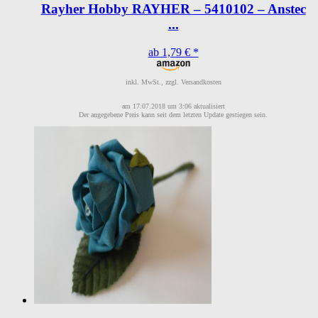
Rayher Hobby RAYHER – 5410102 – Anstec
...
ab 1,79 € *
inkl. MwSt., zzgl. Versandkosten
am 17.07.2018 um 3:06 aktualisiert
Der angegebene Preis kann seit dem letzten Update gestiegen sein.