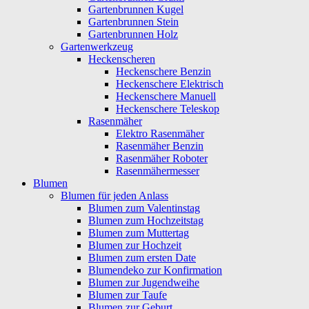
Gartenbrunnen Kugel
Gartenbrunnen Stein
Gartenbrunnen Holz
Gartenwerkzeug
Heckenscheren
Heckenschere Benzin
Heckenschere Elektrisch
Heckenschere Manuell
Heckenschere Teleskop
Rasenmäher
Elektro Rasenmäher
Rasenmäher Benzin
Rasenmäher Roboter
Rasenmähermesser
Blumen
Blumen für jeden Anlass
Blumen zum Valentinstag
Blumen zum Hochzeitstag
Blumen zum Muttertag
Blumen zur Hochzeit
Blumen zum ersten Date
Blumendeko zur Konfirmation
Blumen zur Jugendweihe
Blumen zur Taufe
Blumen zur Geburt