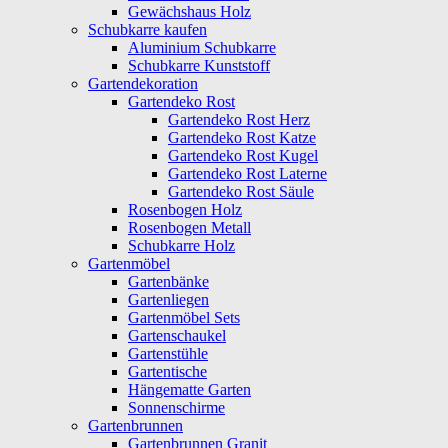
Gewächshaus Holz
Schubkarre kaufen
Aluminium Schubkarre
Schubkarre Kunststoff
Gartendekoration
Gartendeko Rost
Gartendeko Rost Herz
Gartendeko Rost Katze
Gartendeko Rost Kugel
Gartendeko Rost Laterne
Gartendeko Rost Säule
Rosenbogen Holz
Rosenbogen Metall
Schubkarre Holz
Gartenmöbel
Gartenbänke
Gartenliegen
Gartenmöbel Sets
Gartenschaukel
Gartenstühle
Gartentische
Hängematte Garten
Sonnenschirme
Gartenbrunnen
Gartenbrunnen Granit