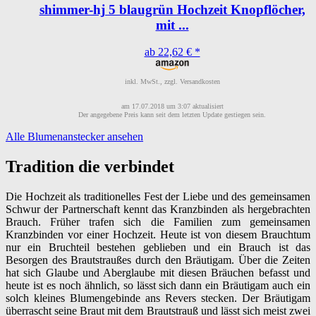
shimmer-hj 5 blaugrün Hochzeit Knopflöcher,
mit ...
ab 22,62 € *
inkl. MwSt., zzgl. Versandkosten
am 17.07.2018 um 3:07 aktualisiert
Der angegebene Preis kann seit dem letzten Update gestiegen sein.
Alle Blumenanstecker ansehen
Tradition die verbindet
Die Hochzeit als traditionelles Fest der Liebe und des gemeinsamen
Schwur der Partnerschaft kennt das Kranzbinden als hergebrachten
Brauch. Früher trafen sich die Familien zum gemeinsamen
Kranzbinden vor einer Hochzeit. Heute ist von diesem Brauchtum
nur ein Bruchteil bestehen geblieben und ein Brauch ist das
Besorgen des Brautstraußes durch den Bräutigam. Über die Zeiten
hat sich Glaube und Aberglaube mit diesen Bräuchen befasst und
heute ist es noch ähnlich, so lässt sich dann ein Bräutigam auch ein
solch kleines Blumengebinde ans Revers stecken. Der Bräutigam
überrascht seine Braut mit dem Brautstrauß und lässt sich meist zwei