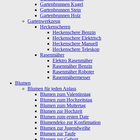
Gartenbrunnen Kugel
Gartenbrunnen Stein
Gartenbrunnen Holz
Gartenwerkzeug
Heckenscheren
Heckenschere Benzin
Heckenschere Elektrisch
Heckenschere Manuell
Heckenschere Teleskop
Rasenmäher
Elektro Rasenmäher
Rasenmäher Benzin
Rasenmäher Roboter
Rasenmähermesser
Blumen
Blumen für jeden Anlass
Blumen zum Valentinstag
Blumen zum Hochzeitstag
Blumen zum Muttertag
Blumen zur Hochzeit
Blumen zum ersten Date
Blumendeko zur Konfirmation
Blumen zur Jugendweihe
Blumen zur Taufe
Blumen zur Geburt