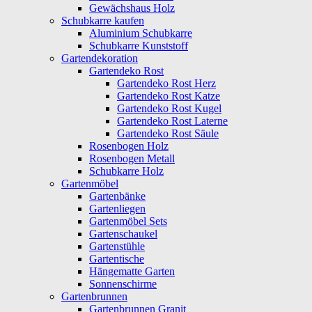
Gewächshaus Holz
Schubkarre kaufen
Aluminium Schubkarre
Schubkarre Kunststoff
Gartendekoration
Gartendeko Rost
Gartendeko Rost Herz
Gartendeko Rost Katze
Gartendeko Rost Kugel
Gartendeko Rost Laterne
Gartendeko Rost Säule
Rosenbogen Holz
Rosenbogen Metall
Schubkarre Holz
Gartenmöbel
Gartenbänke
Gartenliegen
Gartenmöbel Sets
Gartenschaukel
Gartenstühle
Gartentische
Hängematte Garten
Sonnenschirme
Gartenbrunnen
Gartenbrunnen Granit