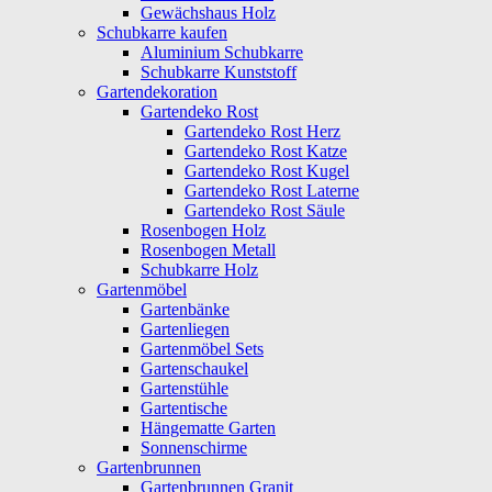
Gewächshaus Holz
Schubkarre kaufen
Aluminium Schubkarre
Schubkarre Kunststoff
Gartendekoration
Gartendeko Rost
Gartendeko Rost Herz
Gartendeko Rost Katze
Gartendeko Rost Kugel
Gartendeko Rost Laterne
Gartendeko Rost Säule
Rosenbogen Holz
Rosenbogen Metall
Schubkarre Holz
Gartenmöbel
Gartenbänke
Gartenliegen
Gartenmöbel Sets
Gartenschaukel
Gartenstühle
Gartentische
Hängematte Garten
Sonnenschirme
Gartenbrunnen
Gartenbrunnen Granit