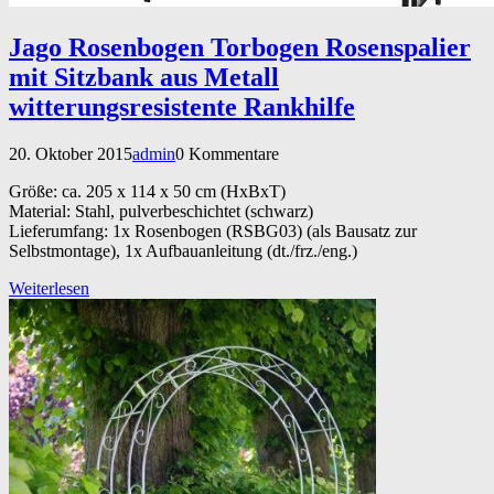
Jago Rosenbogen Torbogen Rosenspalier
mit Sitzbank aus Metall
witterungsresistente Rankhilfe
20. Oktober 2015
admin
0 Kommentare
Größe: ca. 205 x 114 x 50 cm (HxBxT)
Material: Stahl, pulverbeschichtet (schwarz)
Lieferumfang: 1x Rosenbogen (RSBG03) (als Bausatz zur
Selbstmontage), 1x Aufbauanleitung (dt./frz./eng.)
Weiterlesen