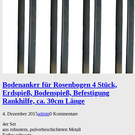
Bodenanker für Rosenbogen 4 Stück,
Erdspieß, Bodenspieß, Befestigung
Rankhilfe, ca. 30cm Länge
4. Dezember 2015
admin
0 Kommentare
4er Set
aus robustem, pulverbeschichteten Metall
Farbe: schwarz