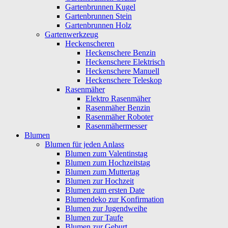
Gartenbrunnen Kugel
Gartenbrunnen Stein
Gartenbrunnen Holz
Gartenwerkzeug
Heckenscheren
Heckenschere Benzin
Heckenschere Elektrisch
Heckenschere Manuell
Heckenschere Teleskop
Rasenmäher
Elektro Rasenmäher
Rasenmäher Benzin
Rasenmäher Roboter
Rasenmähermesser
Blumen
Blumen für jeden Anlass
Blumen zum Valentinstag
Blumen zum Hochzeitstag
Blumen zum Muttertag
Blumen zur Hochzeit
Blumen zum ersten Date
Blumendeko zur Konfirmation
Blumen zur Jugendweihe
Blumen zur Taufe
Blumen zur Geburt