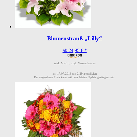
Blumenstrauß „Lilly“
ab 24,95 € *
inkl. MwSt., zzgl. Versandkosten
am 17.07.2018 um 2:29 aktualisiert
Der angegebene Preis kann seit dem letzten Update gestiegen sein.