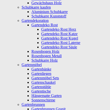
Gewächshaus Holz
Schubkarre kaufen
Aluminium Schubkarre
Schubkarre Kunststoff
Gartendekoration
Gartendeko Rost
Gartendeko Rost Herz
Gartendeko Rost Katze
Gartendeko Rost Kugel
Gartendeko Rost Laterne
Gartendeko Rost Säule
Rosenbogen Holz
Rosenbogen Metall
Schubkarre Holz
Gartenmöbel
Gartenbänke
Gartenliegen
Gartenmöbel Sets
Gartenschaukel
Gartenstühle
Gartentische
Hängematte Garten
Sonnenschirme
Gartenbrunnen
Gartenbrunnen Granit