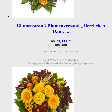
Blumenstrauß Blumenversand „Herzlichen
Dank ...
ab 20,90 € *
inkl. MwSt., zzgl. Versandkosten
am 17.07.2018 um 3:01 aktualisiert
Der angegebene Preis kann seit dem letzten Update gestiegen sein.