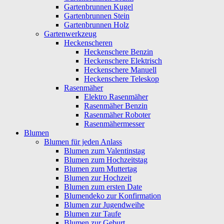
Gartenbrunnen Kugel
Gartenbrunnen Stein
Gartenbrunnen Holz
Gartenwerkzeug
Heckenscheren
Heckenschere Benzin
Heckenschere Elektrisch
Heckenschere Manuell
Heckenschere Teleskop
Rasenmäher
Elektro Rasenmäher
Rasenmäher Benzin
Rasenmäher Roboter
Rasenmähermesser
Blumen
Blumen für jeden Anlass
Blumen zum Valentinstag
Blumen zum Hochzeitstag
Blumen zum Muttertag
Blumen zur Hochzeit
Blumen zum ersten Date
Blumendeko zur Konfirmation
Blumen zur Jugendweihe
Blumen zur Taufe
Blumen zur Geburt