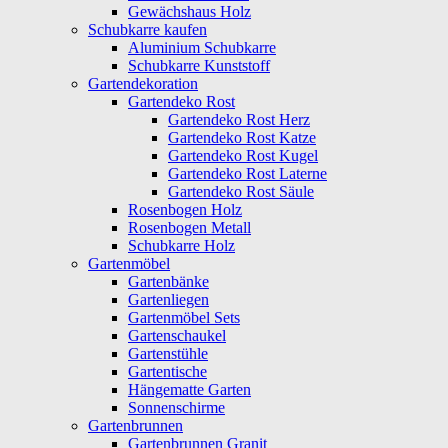
Gewächshaus Holz
Schubkarre kaufen
Aluminium Schubkarre
Schubkarre Kunststoff
Gartendekoration
Gartendeko Rost
Gartendeko Rost Herz
Gartendeko Rost Katze
Gartendeko Rost Kugel
Gartendeko Rost Laterne
Gartendeko Rost Säule
Rosenbogen Holz
Rosenbogen Metall
Schubkarre Holz
Gartenmöbel
Gartenbänke
Gartenliegen
Gartenmöbel Sets
Gartenschaukel
Gartenstühle
Gartentische
Hängematte Garten
Sonnenschirme
Gartenbrunnen
Gartenbrunnen Granit