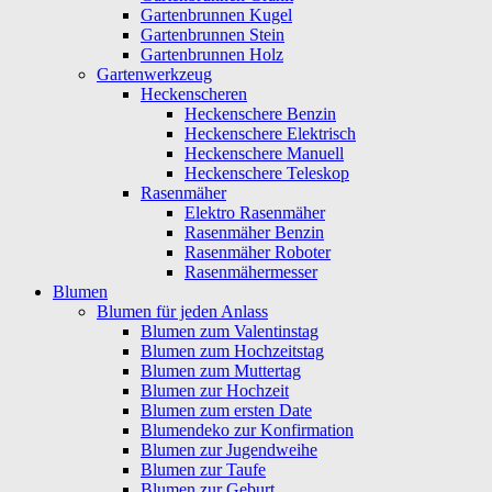
Gartenbrunnen Kugel
Gartenbrunnen Stein
Gartenbrunnen Holz
Gartenwerkzeug
Heckenscheren
Heckenschere Benzin
Heckenschere Elektrisch
Heckenschere Manuell
Heckenschere Teleskop
Rasenmäher
Elektro Rasenmäher
Rasenmäher Benzin
Rasenmäher Roboter
Rasenmähermesser
Blumen
Blumen für jeden Anlass
Blumen zum Valentinstag
Blumen zum Hochzeitstag
Blumen zum Muttertag
Blumen zur Hochzeit
Blumen zum ersten Date
Blumendeko zur Konfirmation
Blumen zur Jugendweihe
Blumen zur Taufe
Blumen zur Geburt