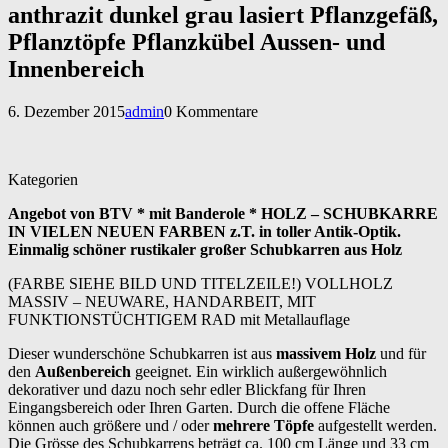
anthrazit dunkel grau lasiert Pflanzgefäß,
Pflanztöpfe Pflanzkübel Aussen- und
Innenbereich
6. Dezember 2015
admin
0 Kommentare
Kategorien
Angebot von BTV * mit Banderole * HOLZ – SCHUBKARRE
IN VIELEN NEUEN FARBEN z.T. in toller Antik-Optik.
Einmalig schöner rustikaler großer Schubkarren aus Holz
(FARBE SIEHE BILD UND TITELZEILE!) VOLLHOLZ
MASSIV – NEUWARE, HANDARBEIT, MIT
FUNKTIONSTÜCHTIGEM RAD mit Metallauflage
Dieser wunderschöne Schubkarren ist aus
massivem Holz
und für
den
Außenbereich
geeignet. Ein wirklich außergewöhnlich
dekorativer und dazu noch sehr edler Blickfang für Ihren
Eingangsbereich oder Ihren Garten. Durch die offene Fläche
können auch größere und / oder
mehrere Töpfe
aufgestellt werden.
Die Grösse des Schubkarrens beträgt ca. 100 cm Länge und 33 cm