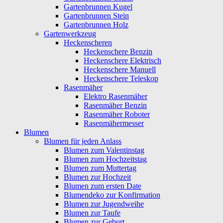
Gartenbrunnen Kugel
Gartenbrunnen Stein
Gartenbrunnen Holz
Gartenwerkzeug
Heckenscheren
Heckenschere Benzin
Heckenschere Elektrisch
Heckenschere Manuell
Heckenschere Teleskop
Rasenmäher
Elektro Rasenmäher
Rasenmäher Benzin
Rasenmäher Roboter
Rasenmähermesser
Blumen
Blumen für jeden Anlass
Blumen zum Valentinstag
Blumen zum Hochzeitstag
Blumen zum Muttertag
Blumen zur Hochzeit
Blumen zum ersten Date
Blumendeko zur Konfirmation
Blumen zur Jugendweihe
Blumen zur Taufe
Blumen zur Geburt