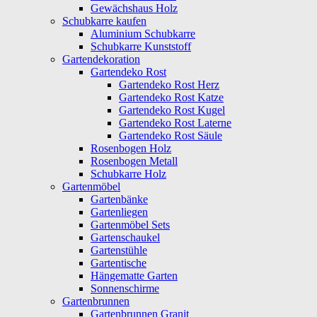
Gewächshaus Holz
Schubkarre kaufen
Aluminium Schubkarre
Schubkarre Kunststoff
Gartendekoration
Gartendeko Rost
Gartendeko Rost Herz
Gartendeko Rost Katze
Gartendeko Rost Kugel
Gartendeko Rost Laterne
Gartendeko Rost Säule
Rosenbogen Holz
Rosenbogen Metall
Schubkarre Holz
Gartenmöbel
Gartenbänke
Gartenliegen
Gartenmöbel Sets
Gartenschaukel
Gartenstühle
Gartentische
Hängematte Garten
Sonnenschirme
Gartenbrunnen
Gartenbrunnen Granit