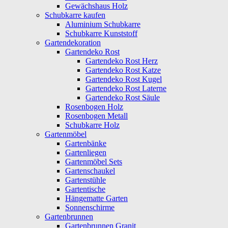
Gewächshaus Holz
Schubkarre kaufen
Aluminium Schubkarre
Schubkarre Kunststoff
Gartendekoration
Gartendeko Rost
Gartendeko Rost Herz
Gartendeko Rost Katze
Gartendeko Rost Kugel
Gartendeko Rost Laterne
Gartendeko Rost Säule
Rosenbogen Holz
Rosenbogen Metall
Schubkarre Holz
Gartenmöbel
Gartenbänke
Gartenliegen
Gartenmöbel Sets
Gartenschaukel
Gartenstühle
Gartentische
Hängematte Garten
Sonnenschirme
Gartenbrunnen
Gartenbrunnen Granit