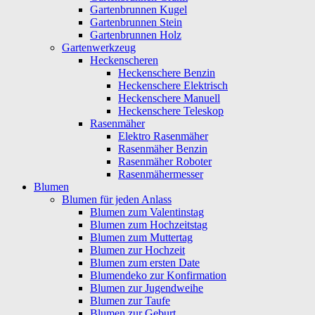
Gartenbrunnen Kugel
Gartenbrunnen Stein
Gartenbrunnen Holz
Gartenwerkzeug
Heckenscheren
Heckenschere Benzin
Heckenschere Elektrisch
Heckenschere Manuell
Heckenschere Teleskop
Rasenmäher
Elektro Rasenmäher
Rasenmäher Benzin
Rasenmäher Roboter
Rasenmähermesser
Blumen
Blumen für jeden Anlass
Blumen zum Valentinstag
Blumen zum Hochzeitstag
Blumen zum Muttertag
Blumen zur Hochzeit
Blumen zum ersten Date
Blumendeko zur Konfirmation
Blumen zur Jugendweihe
Blumen zur Taufe
Blumen zur Geburt