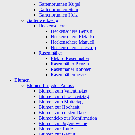
Gartenbrunnen Kugel
Gartenbrunnen Stein
Gartenbrunnen Holz
Gartenwerkzeug
Heckenscheren
Heckenschere Benzin
Heckenschere Elektrisch
Heckenschere Manuell
Heckenschere Teleskop
Rasenmäher
Elektro Rasenmäher
Rasenmäher Benzin
Rasenmäher Roboter
Rasenmähermesser
Blumen
Blumen für jeden Anlass
Blumen zum Valentinstag
Blumen zum Hochzeitstag
Blumen zum Muttertag
Blumen zur Hochzeit
Blumen zum ersten Date
Blumendeko zur Konfirmation
Blumen zur Jugendweihe
Blumen zur Taufe
Blumen zur Geburt