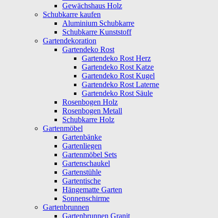
Gewächshaus Holz
Schubkarre kaufen
Aluminium Schubkarre
Schubkarre Kunststoff
Gartendekoration
Gartendeko Rost
Gartendeko Rost Herz
Gartendeko Rost Katze
Gartendeko Rost Kugel
Gartendeko Rost Laterne
Gartendeko Rost Säule
Rosenbogen Holz
Rosenbogen Metall
Schubkarre Holz
Gartenmöbel
Gartenbänke
Gartenliegen
Gartenmöbel Sets
Gartenschaukel
Gartenstühle
Gartentische
Hängematte Garten
Sonnenschirme
Gartenbrunnen
Gartenbrunnen Granit