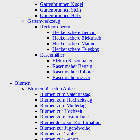
Gartenbrunnen Kugel
Gartenbrunnen Stein
Gartenbrunnen Holz
Gartenwerkzeug
Heckenscheren
Heckenschere Benzin
Heckenschere Elektrisch
Heckenschere Manuell
Heckenschere Teleskop
Rasenmäher
Elektro Rasenmäher
Rasenmäher Benzin
Rasenmäher Roboter
Rasenmähermesser
Blumen
Blumen für jeden Anlass
Blumen zum Valentinstag
Blumen zum Hochzeitstag
Blumen zum Muttertag
Blumen zur Hochzeit
Blumen zum ersten Date
Blumendeko zur Konfirmation
Blumen zur Jugendweihe
Blumen zur Taufe
Blumen zur Geburt