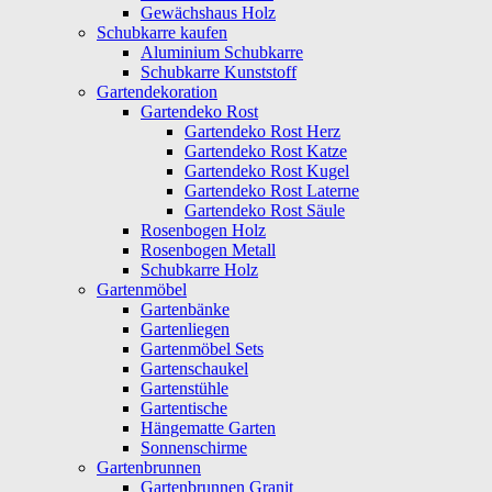
Gewächshaus Holz
Schubkarre kaufen
Aluminium Schubkarre
Schubkarre Kunststoff
Gartendekoration
Gartendeko Rost
Gartendeko Rost Herz
Gartendeko Rost Katze
Gartendeko Rost Kugel
Gartendeko Rost Laterne
Gartendeko Rost Säule
Rosenbogen Holz
Rosenbogen Metall
Schubkarre Holz
Gartenmöbel
Gartenbänke
Gartenliegen
Gartenmöbel Sets
Gartenschaukel
Gartenstühle
Gartentische
Hängematte Garten
Sonnenschirme
Gartenbrunnen
Gartenbrunnen Granit