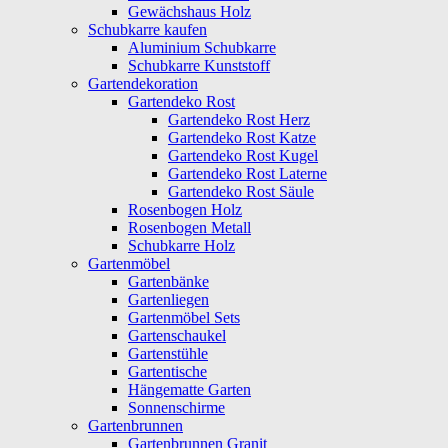
Gewächshaus Holz
Schubkarre kaufen
Aluminium Schubkarre
Schubkarre Kunststoff
Gartendekoration
Gartendeko Rost
Gartendeko Rost Herz
Gartendeko Rost Katze
Gartendeko Rost Kugel
Gartendeko Rost Laterne
Gartendeko Rost Säule
Rosenbogen Holz
Rosenbogen Metall
Schubkarre Holz
Gartenmöbel
Gartenbänke
Gartenliegen
Gartenmöbel Sets
Gartenschaukel
Gartenstühle
Gartentische
Hängematte Garten
Sonnenschirme
Gartenbrunnen
Gartenbrunnen Granit