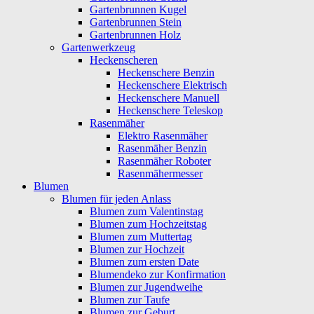
Gartenbrunnen Kugel
Gartenbrunnen Stein
Gartenbrunnen Holz
Gartenwerkzeug
Heckenscheren
Heckenschere Benzin
Heckenschere Elektrisch
Heckenschere Manuell
Heckenschere Teleskop
Rasenmäher
Elektro Rasenmäher
Rasenmäher Benzin
Rasenmäher Roboter
Rasenmähermesser
Blumen
Blumen für jeden Anlass
Blumen zum Valentinstag
Blumen zum Hochzeitstag
Blumen zum Muttertag
Blumen zur Hochzeit
Blumen zum ersten Date
Blumendeko zur Konfirmation
Blumen zur Jugendweihe
Blumen zur Taufe
Blumen zur Geburt