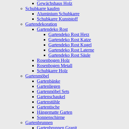
Gewächshaus Holz
Schubkarre kaufen
Aluminium Schubkarre
Schubkarre Kunststoff
Gartendekoration
Gartendeko Rost
Gartendeko Rost Herz
Gartendeko Rost Katze
Gartendeko Rost Kugel
Gartendeko Rost Laterne
Gartendeko Rost Säule
Rosenbogen Holz
Rosenbogen Metall
Schubkarre Holz
Gartenmöbel
Gartenbänke
Gartenliegen
Gartenmöbel Sets
Gartenschaukel
Gartenstühle
Gartentische
Hängematte Garten
Sonnenschirme
Gartenbrunnen
Gartenbrunnen Granit