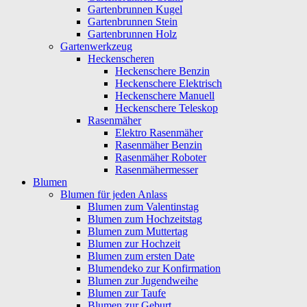
Gartenbrunnen Kugel
Gartenbrunnen Stein
Gartenbrunnen Holz
Gartenwerkzeug
Heckenscheren
Heckenschere Benzin
Heckenschere Elektrisch
Heckenschere Manuell
Heckenschere Teleskop
Rasenmäher
Elektro Rasenmäher
Rasenmäher Benzin
Rasenmäher Roboter
Rasenmähermesser
Blumen
Blumen für jeden Anlass
Blumen zum Valentinstag
Blumen zum Hochzeitstag
Blumen zum Muttertag
Blumen zur Hochzeit
Blumen zum ersten Date
Blumendeko zur Konfirmation
Blumen zur Jugendweihe
Blumen zur Taufe
Blumen zur Geburt